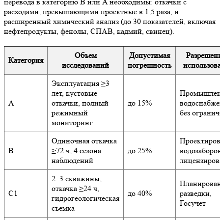
перевода в категорию B или A необходимы: откачки с
расходами, превышающими проектные в 1,5 раза, и
расширенный химический анализ (до 30 показателей, включая
нефтепродукты, фенолы, СПАВ, кадмий, свинец).
Объем
Допустимая
Разрешен
Категория
исследований
погрешность
использов
Эксплуатация ≥3
лет, кустовые
Промышлен
A
откачки, полный
до 15%
водоснабже
режимный
без ограни
мониторинг
Одиночная откачка
Проектиро
B
≥72 ч, 4 сезона
до 25%
водозаборов
наблюдений
лицензиров
2–3 скважины,
Планирова
откачка ≥24 ч,
C1
до 40%
разведки,
гидрогеологическая
Госучет
съемка