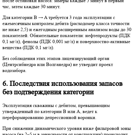
после остановки насоса: замеры каждые 5 минут в первый
час, затем каждые 30 минут.
Для категории B → A требуется 3 года эксплуатации с
ежемесячным контролем дебита (расходомер класса точности
не ниже 2,5) и ежегодным расширенным анализом воды до 30
показателей. Обязательные показатели: нефтепродукты (ПДК
0,1 мг/л), фенолы (ПДК 0,001 мг/л) и поверхностно-активные
вещества (ПДК 0,1 мг/л).
Без соблюдения этих этапов лицензирующий орган
(Центрсибнедра или Волганедра) не утвердит проект
водозабора.
6. Последствия использования запасов
без подтверждения категории
Эксплуатация скважины с дебитом, превышающим
утвержденный по категории B или A, ведет к
переформированию депрессионной воронки.
При снижении динамического уровня ниже фильтровой зоны
насоса (на 2–5 м в зависимости от конструкции) происходит