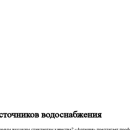
сточников водоснабжения
самым высоким стандартам качества? «Артезия» предлагает про