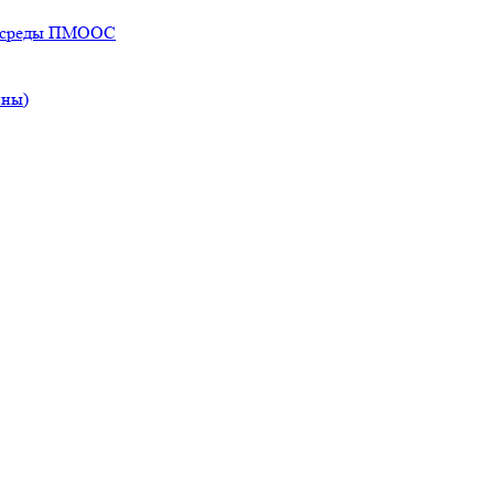
ей среды ПМООС
ины)