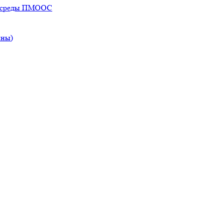
ей среды ПМООС
ины)