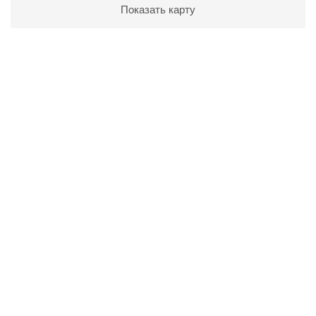
Показать карту
Посмотрите видеоотзывы о
нас