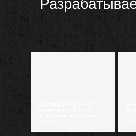
Разрабатывае
Для разработки решений по
Для 
минимизации неблагоприятного
поте
воздействия предприятия на
загр
экологию
окру