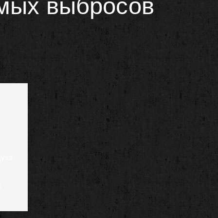
имых выбросов
духа
я
х