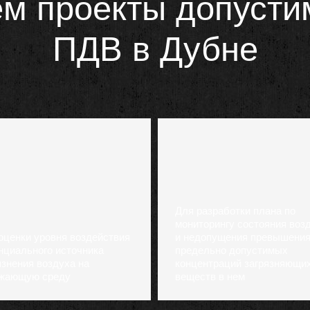
м проекты допуст
ПДВ в Дубне
Для разработки плана по
мониторингу состояния воз
оценки уровня воздействия
и недопущения превышени
нциального источника
предельно допустимых
язнения воздуха на
концентраций загрязняющи
жающую среду
веществ в нем