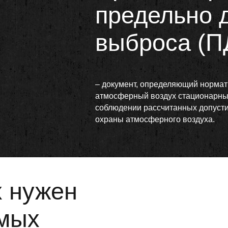
предельно 
выброса (П
– документ, определяющий норма
атмосферный воздух стационарным
соблюдении рассчитанных допусти
охраны атмосферного воздуха.
х нужен
имых