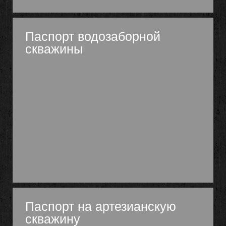
Паспорт водозаборной
скважины
Паспорт на артезианскую
скважину